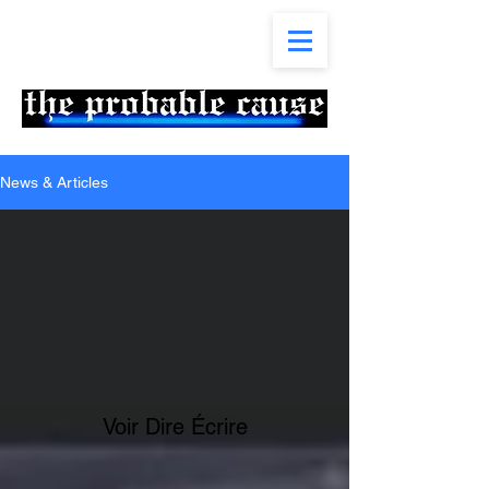
News & Articles
Voir Dire Écrire