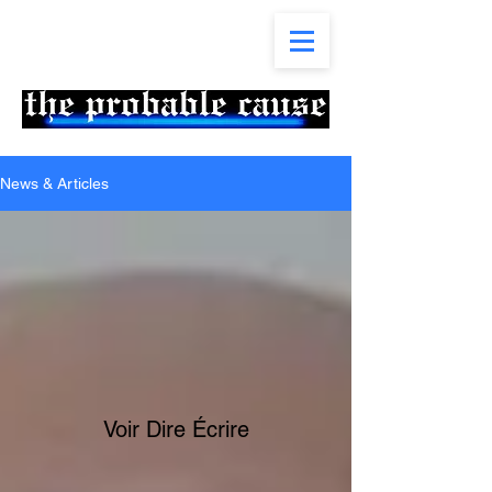
News & Articles
Voir Dire Écrire