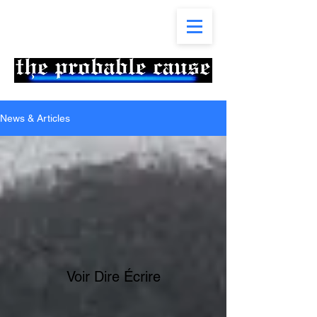
News & Articles
Voir Dire Écrire